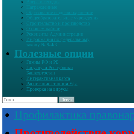
Вчера и сегодня
Награжденные
Образование и здравоохранение
Общеобразовательные учреждения
Строительство и производство
О нашем районе
Реквизиты Администрации
Информация по федеральному
закону № 8-ФЗ
Полезные опции
Гимны РФ и РБ
Госуслуги Республики
Башкортостан
Интерактивная карта
Расписание станция Уфа
Проверка на вирусы
Поиск
Профилактика правона
Противодействие кор