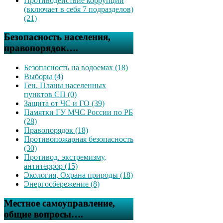
Противодействие коррупции
(включает в себя 7 подразделов)
(21)
Безопасность населения,
правопорядок….
Безопасность на водоемах (18)
Выборы (4)
Ген. Планы населенных
пунктов СП (0)
Защита от ЧС и ГО (39)
Памятки ГУ МЧС России по РБ
(28)
Правопорядок (18)
Противопожарная безопасность
(30)
Противод. экстремизму,
антитеррор (15)
Экология, Охрана природы (18)
Энергосбережение (8)
Местное самоуправление,
общие вопросы….