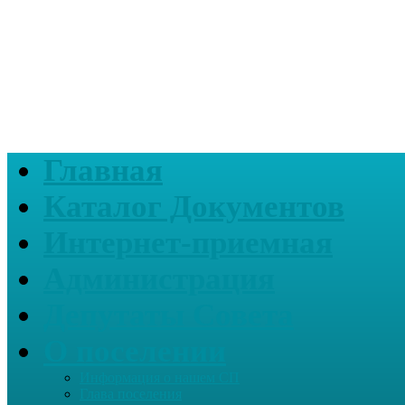
Главная
Каталог Документов
Интернет-приемная
Администрация
Депутаты Совета
О поселении
Информация о нашем СП
Глава поселения