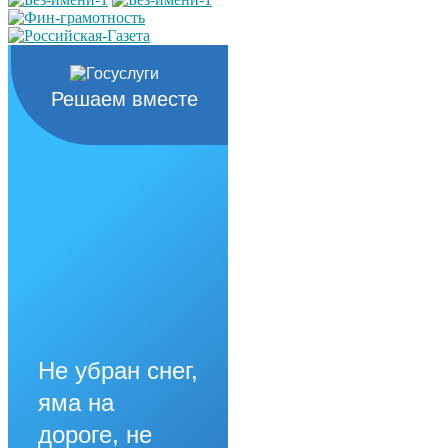
Решаем вместе
Не убран снег,
яма на
дороге, не