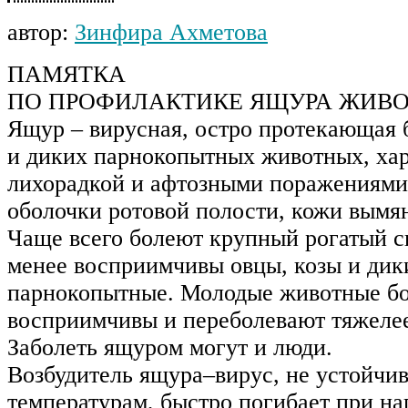
автор:
Зинфира Ахметова
ПАМЯТКА
ПО ПРОФИЛАКТИКЕ ЯЩУРА ЖИВ
Ящур – вирусная, остро протекающая
и диких парнокопытных животных, ха
лихорадкой и афтозными поражениями
оболочки ротовой полости, кожи вымян
Чаще всего болеют крупный рогатый ск
менее восприимчивы овцы, козы и дик
парнокопытные. Молодые животные б
восприимчивы и переболевают тяжелее
Заболеть ящуром могут и люди.
Возбудитель ящура–вирус, не устойчи
температурам, быстро погибает при на