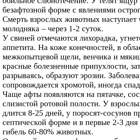
обильное слюнотечение. У телят ящур 
безафтозной форме с явлениями острог
Смерть взрослых животных наступает ч
молодняка – через 1-2 суток.
У свиней отмечаются лихорадка, угне
аппетита. На коже конечностей, в обла
межкопытцевой щели, венчика и мяки
красные болезненные припухлости, зат
разрываясь, образуют эрозии. Заболев
сопровождается хромотой, иногда спа
Чаще афты появляются на пятачке, сос
слизистой ротовой полости. У взросл
длится 8-25 дней, у поросят-сосунов п
септической форме и в первые 2-3 дня
гибель 60-80% животных.