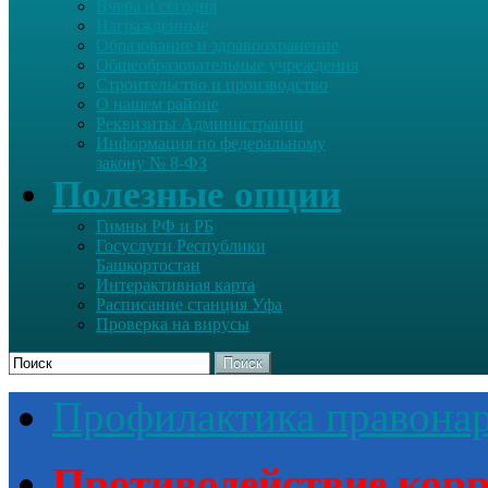
Вчера и сегодня
Награжденные
Образование и здравоохранение
Общеобразовательные учреждения
Строительство и производство
О нашем районе
Реквизиты Администрации
Информация по федеральному
закону № 8-ФЗ
Полезные опции
Гимны РФ и РБ
Госуслуги Республики
Башкортостан
Интерактивная карта
Расписание станция Уфа
Проверка на вирусы
Поиск
Профилактика правона
Противодействие кор