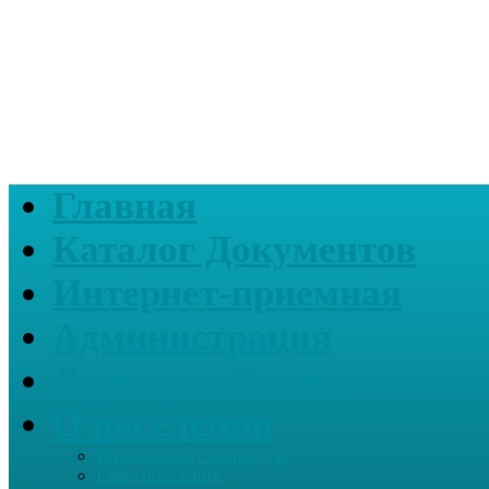
Главная
Каталог Документов
Интернет-приемная
Администрация
Депутаты Совета
О поселении
Информация о нашем СП
Глава поселения