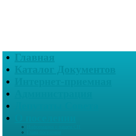
Главная
Каталог Документов
Интернет-приемная
Администрация
Депутаты Совета
О поселении
Информация о нашем СП
Глава поселения