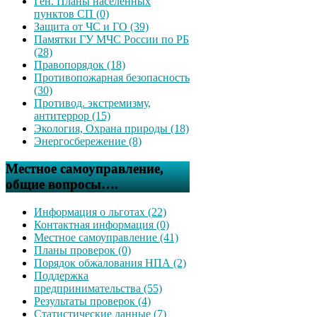
Ген. Планы населенных
пунктов СП (0)
Защита от ЧС и ГО (39)
Памятки ГУ МЧС России по РБ
(28)
Правопорядок (18)
Противопожарная безопасность
(30)
Противод. экстремизму,
антитеррор (15)
Экология, Охрана природы (18)
Энергосбережение (8)
Местное самоуправление,
общие вопросы….
Информация о льготах (22)
Контактная информация (0)
Местное самоуправление (41)
Планы проверок (0)
Порядок обжалования НПА (2)
Поддержка
предпринимательства (55)
Результаты проверок (4)
Статистические данные (7)