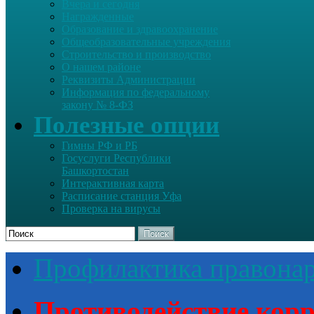
Вчера и сегодня
Награжденные
Образование и здравоохранение
Общеобразовательные учреждения
Строительство и производство
О нашем районе
Реквизиты Администрации
Информация по федеральному
закону № 8-ФЗ
Полезные опции
Гимны РФ и РБ
Госуслуги Республики
Башкортостан
Интерактивная карта
Расписание станция Уфа
Проверка на вирусы
Поиск
Профилактика правона
Противодействие кор