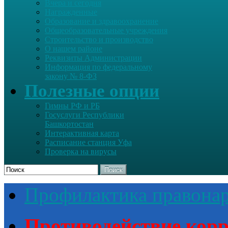
Вчера и сегодня
Награжденные
Образование и здравоохранение
Общеобразовательные учреждения
Строительство и производство
О нашем районе
Реквизиты Администрации
Информация по федеральному
закону № 8-ФЗ
Полезные опции
Гимны РФ и РБ
Госуслуги Республики
Башкортостан
Интерактивная карта
Расписание станция Уфа
Проверка на вирусы
Поиск
Профилактика правона
Противодействие кор