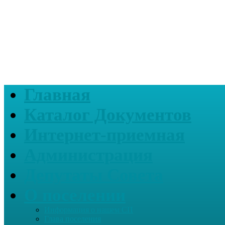
Главная
Каталог Документов
Интернет-приемная
Администрация
Депутаты Совета
О поселении
Информация о нашем СП
Глава поселения