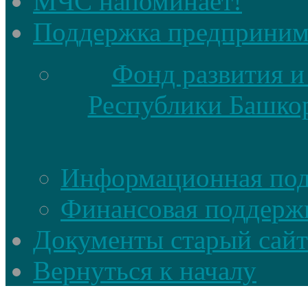
МЧС напоминает!
Поддержка предприним
Фонд развития и
Республики Башкор
Информационная по
Финансовая поддерж
Документы старый сайт
Вернуться к началу