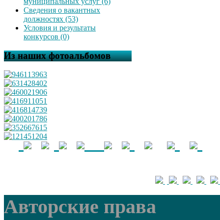
муниципальных услуг (6)
Сведения о вакантных
должностях (53)
Условия и результаты
конкурсов (0)
Из наших фотоальбомов
Авторские права