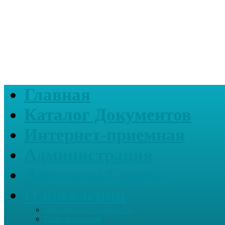
Главная
Каталог Документов
Интернет-приемная
Администрация
Депутаты Совета
О поселении
Информация о нашем СП
Глава поселения