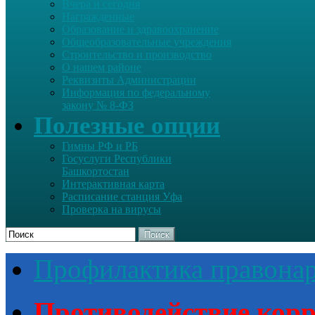
Вчера и сегодня
Награжденные
Образование и здравоохранение
Общеобразовательные учреждения
Строительство и производство
О нашем районе
Реквизиты Администрации
Информация по федеральному
закону № 8-ФЗ
Полезные опции
Гимны РФ и РБ
Госуслуги Республики
Башкортостан
Интерактивная карта
Расписание станция Уфа
Проверка на вирусы
Поиск
Профилактика правона
Противодействие кор