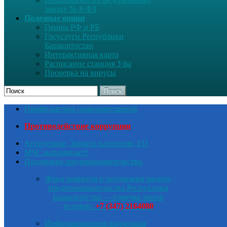
закону № 8-ФЗ
Полезные опции
Гимны РФ и РБ
Госуслуги Республики
Башкортостан
Интерактивная карта
Расписание станция Уфа
Проверка на вирусы
Поиск
Профилактика правонарушений
Противодействие коррупции
Антитеррор, Защита населения, ГО
МЧС напоминает!
Поддержка предпринимательства
Фонд развития и поддержки малого
предпринимательства Республики
Башкортостан — горячая линия
телефон:
+7 (347) 2164080
Информационная поддержка