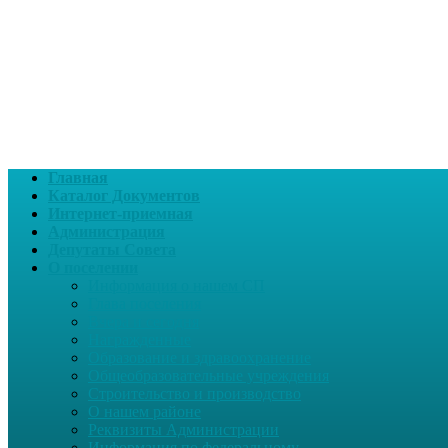
Главная
Каталог Документов
Интернет-приемная
Администрация
Депутаты Совета
О поселении
Информация о нашем СП
Глава поселения
Вчера и сегодня
Награжденные
Образование и здравоохранение
Общеобразовательные учреждения
Строительство и производство
О нашем районе
Реквизиты Администрации
Информация по федеральному