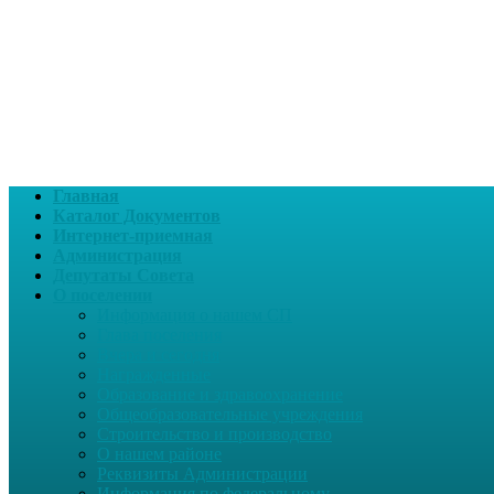
Главная
Каталог Документов
Интернет-приемная
Администрация
Депутаты Совета
О поселении
Информация о нашем СП
Глава поселения
Вчера и сегодня
Награжденные
Образование и здравоохранение
Общеобразовательные учреждения
Строительство и производство
О нашем районе
Реквизиты Администрации
Информация по федеральному