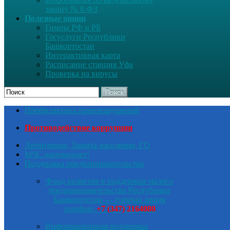
закону № 8-ФЗ
Полезные опции
Гимны РФ и РБ
Госуслуги Республики
Башкортостан
Интерактивная карта
Расписание станция Уфа
Проверка на вирусы
Поиск
Профилактика правонарушений
Противодействие коррупции
Антитеррор, Защита населения, ГО
МЧС напоминает!
Поддержка предпринимательства
Фонд развития и поддержки малого
предпринимательства Республики
Башкортостан — горячая линия
телефон:
+7 (347) 2164080
Информационная поддержка