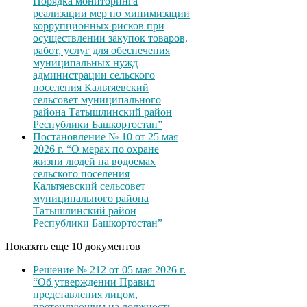
Порядка мониторинга
реализации мер по минимизации
коррупционных рисков при
осуществлении закупок товаров,
работ, услуг для обеспечения
муниципальных нужд
администрации сельского
поселения Кальтяевский
сельсовет муниципального
района Татышлинский район
Республики Башкортостан”
Постановление № 10 от 25 мая
2026 г. “О мерах по охране
жизни людей на водоемах
сельского поселения
Кальтяевский сельсовет
муниципального района
Татышлинский район
Республики Башкортостан”
Показать еще 10 документов
Решение № 212 от 05 мая 2026 г.
“Об утверждении Правил
представления лицом,
претендующим на должность