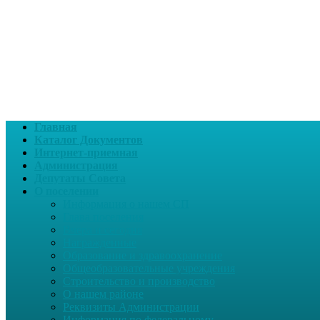
Главная
Каталог Документов
Интернет-приемная
Администрация
Депутаты Совета
О поселении
Информация о нашем СП
Глава поселения
Вчера и сегодня
Награжденные
Образование и здравоохранение
Общеобразовательные учреждения
Строительство и производство
О нашем районе
Реквизиты Администрации
Информация по федеральному