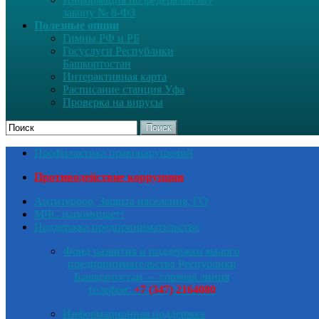
закону № 8-ФЗ
Полезные опции
Гимны РФ и РБ
Госуслуги Республики
Башкортостан
Интерактивная карта
Расписание станция Уфа
Проверка на вирусы
Поиск
Профилактика правонарушений
Противодействие коррупции
Антитеррор, Защита населения, ГО
МЧС напоминает!
Поддержка предпринимательства
Фонд развития и поддержки малого
предпринимательства Республики
Башкортостан — горячая линия
телефон:
+7 (347) 2164080
Информационная поддержка