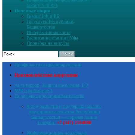
закону № 8-ФЗ
Полезные опции
Гимны РФ и РБ
Госуслуги Республики
Башкортостан
Интерактивная карта
Расписание станция Уфа
Проверка на вирусы
Поиск
Профилактика правонарушений
Противодействие коррупции
Антитеррор, Защита населения, ГО
МЧС напоминает!
Поддержка предпринимательства
Фонд развития и поддержки малого
предпринимательства Республики
Башкортостан — горячая линия
телефон:
+7 (347) 2164080
Информационная поддержка