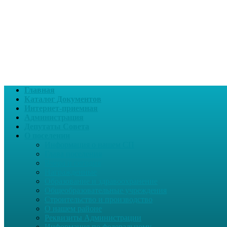
Главная
Каталог Документов
Интернет-приемная
Администрация
Депутаты Совета
О поселении
Информация о нашем СП
Глава поселения
Вчера и сегодня
Награжденные
Образование и здравоохранение
Общеобразовательные учреждения
Строительство и производство
О нашем районе
Реквизиты Администрации
Информация по федеральному