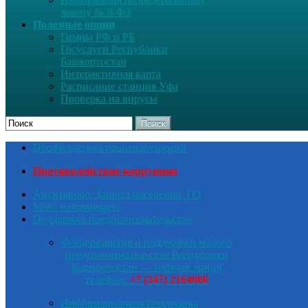
закону № 8-ФЗ
Полезные опции
Гимны РФ и РБ
Госуслуги Республики
Башкортостан
Интерактивная карта
Расписание станция Уфа
Проверка на вирусы
Поиск
Профилактика правонарушений
Противодействие коррупции
Антитеррор, Защита населения, ГО
МЧС напоминает!
Поддержка предпринимательства
Фонд развития и поддержки малого
предпринимательства Республики
Башкортостан — горячая линия
телефон:
+7 (347) 2164080
Информационная поддержка