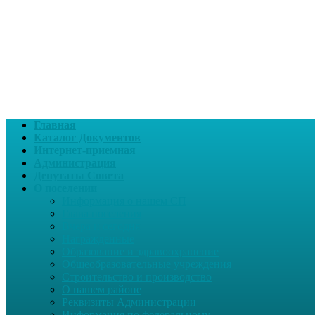
Главная
Каталог Документов
Интернет-приемная
Администрация
Депутаты Совета
О поселении
Информация о нашем СП
Глава поселения
Вчера и сегодня
Награжденные
Образование и здравоохранение
Общеобразовательные учреждения
Строительство и производство
О нашем районе
Реквизиты Администрации
Информация по федеральному