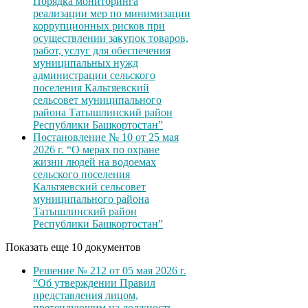
Порядка мониторинга
реализации мер по минимизации
коррупционных рисков при
осуществлении закупок товаров,
работ, услуг для обеспечения
муниципальных нужд
администрации сельского
поселения Кальтяевский
сельсовет муниципального
района Татышлинский район
Республики Башкортостан”
Постановление № 10 от 25 мая
2026 г. “О мерах по охране
жизни людей на водоемах
сельского поселения
Кальтяевский сельсовет
муниципального района
Татышлинский район
Республики Башкортостан”
Показать еще 10 документов
Решение № 212 от 05 мая 2026 г.
“Об утверждении Правил
представления лицом,
претендующим на должность