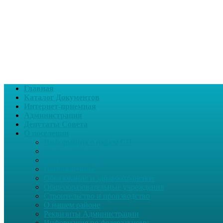
Главная
Каталог Документов
Интернет-приемная
Администрация
Депутаты Совета
О поселении
Информация о нашем СП
Глава поселения
Вчера и сегодня
Награжденные
Образование и здравоохранение
Общеобразовательные учреждения
Строительство и производство
О нашем районе
Реквизиты Администрации
Информация по федеральному