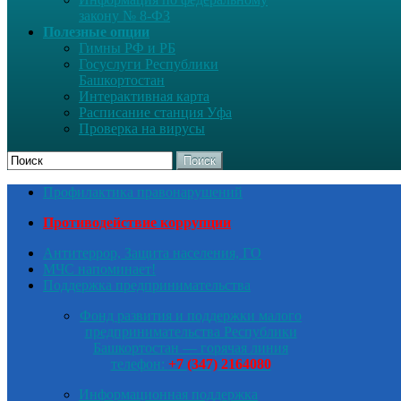
закону № 8-ФЗ
Полезные опции
Гимны РФ и РБ
Госуслуги Республики
Башкортостан
Интерактивная карта
Расписание станция Уфа
Проверка на вирусы
Поиск
Профилактика правонарушений
Противодействие коррупции
Антитеррор, Защита населения, ГО
МЧС напоминает!
Поддержка предпринимательства
Фонд развития и поддержки малого
предпринимательства Республики
Башкортостан — горячая линия
телефон:
+7 (347) 2164080
Информационная поддержка